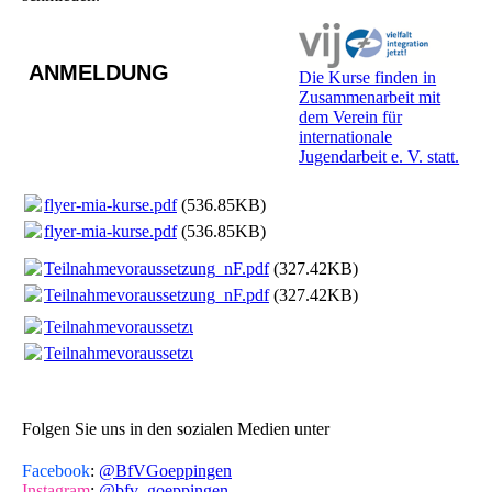
ANMELDUNG
Die Kurse finden in
Zusammenarbeit mit
dem Verein für
internationale
Jugendarbeit e. V. statt.
flyer-mia-kurse.pdf
(536.85KB)
flyer-mia-kurse.pdf
(536.85KB)
Teilnahmevoraussetzung_nF.pdf
(327.42KB)
Teilnahmevoraussetzung_nF.pdf
(327.42KB)
Teilnahmevoraussetzung_nF_Türkisch.pdf
(330.12KB)
Teilnahmevoraussetzung_nF_Türkisch.pdf
(330.12KB)
Folgen Sie uns in den sozialen Medien unter
Facebook
:
@BfVGoeppingen
Instagram
:
@bfv_goeppingen