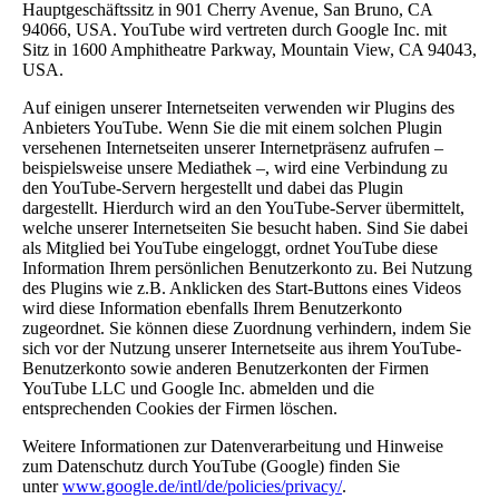
Hauptgeschäftssitz in 901 Cherry Avenue, San Bruno, CA
94066, USA. YouTube wird vertreten durch Google Inc. mit
Sitz in 1600 Amphitheatre Parkway, Mountain View, CA 94043,
USA.
Auf einigen unserer Internetseiten verwenden wir Plugins des
Anbieters YouTube. Wenn Sie die mit einem solchen Plugin
versehenen Internetseiten unserer Internetpräsenz aufrufen –
beispielsweise unsere Mediathek –, wird eine Verbindung zu
den YouTube-Servern hergestellt und dabei das Plugin
dargestellt. Hierdurch wird an den YouTube-Server übermittelt,
welche unserer Internetseiten Sie besucht haben. Sind Sie dabei
als Mitglied bei YouTube eingeloggt, ordnet YouTube diese
Information Ihrem persönlichen Benutzerkonto zu. Bei Nutzung
des Plugins wie z.B. Anklicken des Start-Buttons eines Videos
wird diese Information ebenfalls Ihrem Benutzerkonto
zugeordnet. Sie können diese Zuordnung verhindern, indem Sie
sich vor der Nutzung unserer Internetseite aus ihrem YouTube-
Benutzerkonto sowie anderen Benutzerkonten der Firmen
YouTube LLC und Google Inc. abmelden und die
entsprechenden Cookies der Firmen löschen.
Weitere Informationen zur Datenverarbeitung und Hinweise
zum Datenschutz durch YouTube (Google) finden Sie
unter
www.google.de/intl/de/policies/privacy/
.