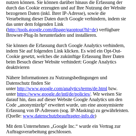
nutzen können. Sie können darüber hinaus die Erfassung der
durch das Cookie erzeugten und auf Ihre Nutzung der Website
bezogenen Daten (inkl. Ihrer IP-Adresse), sowie die
Verarbeitung dieser Daten durch Google verhindern, indem sie
das unter dem folgenden Link
(
http://tools.google.com/dlpage/gaoptout?hl=de
) verfügbare
Browser-Plug-In herunterladen und installieren.
Sie können die Erfassung durch Google Analytics verhindern,
indem Sie auf folgenden Link klicken. Es wird ein Opt-Out-
Cookie gesetzt, welches die zukünftige Erfassung Ihrer Daten
beim Besuch dieser Website verhindert: Google Analytics
deaktivieren
Nähere Informationen zu Nutzungsbedingungen und
Datenschutz finden Sie
unter
http://www.google.com/analytics/terms/de.html
bzw.
unter
https://www.google.de/intl/de/policies/
. Wir weisen Sie
darauf hin, dass auf dieser Website Google Analytics um den
Code „anonymizeIp“ erweitert wurde, um eine anonymisierte
Erfassung von IP-Adressen (sog. IP-Masking) zu gewährleisten.
(Quelle:
www.datenschutzbeauftragter-info.de
)
Mit dem Unternehmen „Google Inc.“ wurde ein Vertrag zur
Auftragsverarbeitung geschlossen.